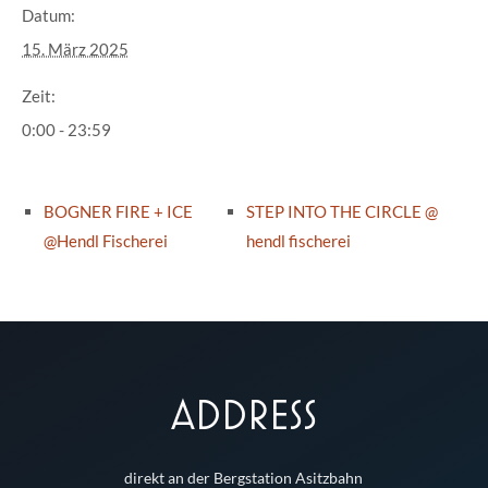
Datum:
15. März 2025
Zeit:
0:00 - 23:59
BOGNER FIRE + ICE
STEP INTO THE CIRCLE @
@Hendl Fischerei
hendl fischerei
ADDRESS
direkt an der Bergstation Asitzbahn