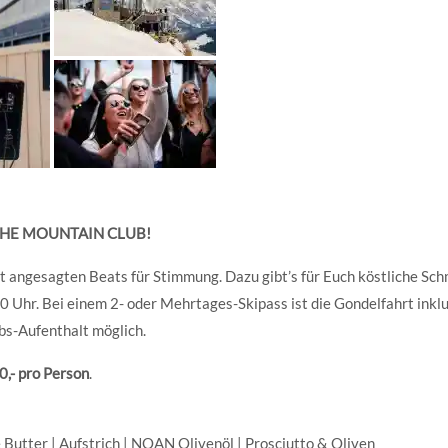
THE MOUNTAIN CLUB!
 angesagten Beats für Stimmung. Dazu gibt’s für Euch köstliche Sch
00 Uhr. Bei einem 2- oder Mehrtages-Skipass ist die Gondelfahrt inklu
bs-Aufenthalt möglich.
0,- pro Person
.
 Butter | Aufstrich | NOAN Olivenöl | Prosciutto & Oliven