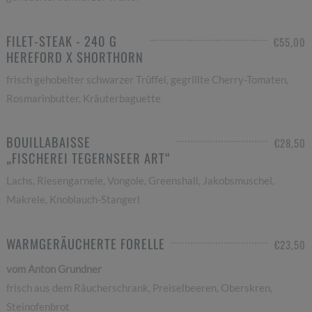
FILET-STEAK - 240 G
€55,00
HEREFORD X SHORTHORN
frisch gehobelter schwarzer Trüffel, gegrillte Cherry-Tomaten,
Rosmarinbutter, Kräuterbaguette
BOUILLABAISSE
€28,50
„FISCHEREI TEGERNSEER ART“
Lachs, Riesengarnele, Vongole, Greenshall, Jakobsmuschel,
Makrele, Knoblauch-Stangerl
WARMGERÄUCHERTE FORELLE
€23,50
vom Anton Grundner
frisch aus dem Räucherschrank, Preiselbeeren, Oberskren,
Steinofenbrot