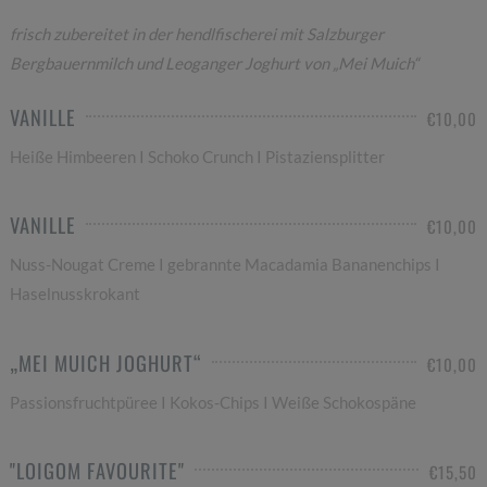
frisch zubereitet in der hendlfischerei mit Salzburger
Bergbauernmilch und Leoganger Joghurt von „Mei Muich“
VANILLE
€10,00
Heiße Himbeeren I Schoko Crunch I Pistaziensplitter
VANILLE
€10,00
Nuss-Nougat Creme I gebrannte Macadamia Bananenchips I
Haselnusskrokant
„MEI MUICH JOGHURT“
€10,00
Passionsfruchtpüree I Kokos-Chips I Weiße Schokospäne
"LOIGOM FAVOURITE"
€15,50