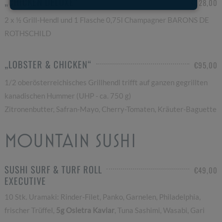
„CHICKEN DELUXE“
€128,00
2 x ½ Grill-Hendl und 1 Flasche 0,75l Champagner BARONS DE
ROTHSCHILD
„LOBSTER & CHICKEN“
€95,00
1/2 oberösterreichisches Grillhendl trifft auf ganzen gegrillten
kanadischen Hummer (UHP - ca. 750 g)
Zitronenbutter, Safran-Mayo, Cherry-Tomaten, Kräuter-Baguette
MOUNTAIN SUSHI
SUSHI SURF & TURF ROLL
€49,00
EXECUTIVE
10 Stk. Uramaki: Rinder-Filet, Panko, Garnelen, Philadelphia,
frischer Trüffel,
5g Osletra Kaviar
, Tuna Sashimi, Wasabi, Gari